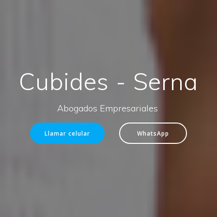
Cubides - Serna
Abogados Empresariales
Llamar celular
WhatsApp